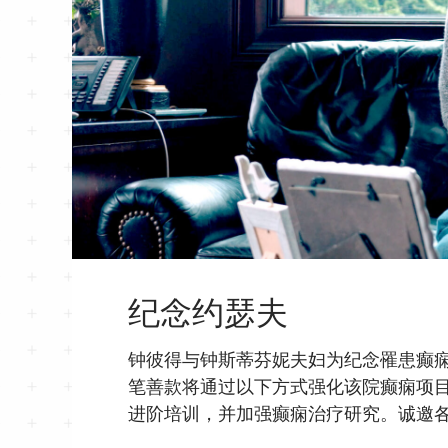
纪念约瑟夫
钟彼得与钟斯蒂芬妮夫妇为纪念罹患癫痫
笔善款将通过以下方式强化该院癫痫项
进阶培训，并加强癫痫治疗研究。诚邀