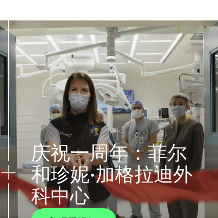
庆祝一周年：菲尔
和珍妮·加格拉迪外
科中心